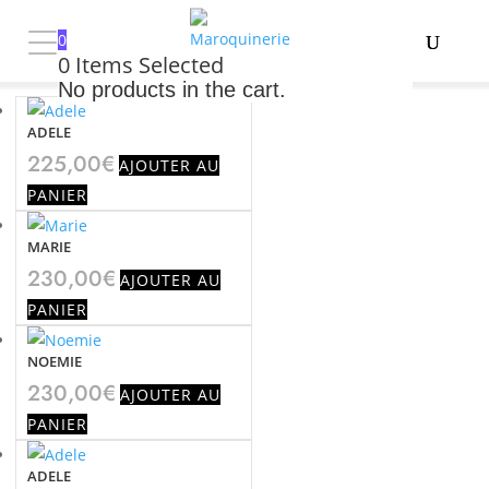
0
0
Items Selected
No products in the cart.
ADELE
225,00
€
AJOUTER AU
PANIER
NOUVELLE
COLLECTION
MARIE
FEMME
230,00
€
AJOUTER AU
HOMME
PANIER
PHILIPPE
SERRES
NOEMIE

230,00
€
AJOUTER AU
PANIER
Mon
ADELE