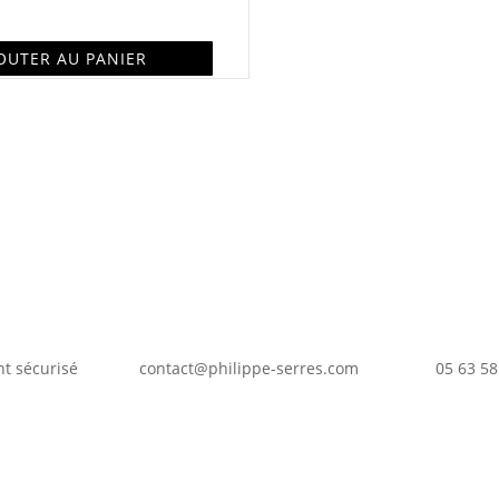
OUTER AU PANIER
t sécurisé
contact@philippe-serres.com
05 63 58