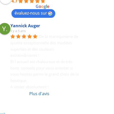
4.7
powered by
G
o
o
g
l
e
évaluez-nous sur
Yannick Auger
il y a 5 ans
De la maroquinerie de 
qualité exceptionnelle des modèles 
superbes et des couleurs 
extraordinaires !
Et l accueil est chaleureux et de très 
bons  conseils pour vous orienter si 
vous hesitez parmi le grand choix de la 
boutique.
A visiter absolument !
Plus d'avis