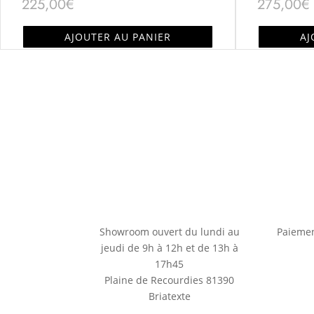
225,00
€
275,00
€
AJOUTER AU PANIER
AJ
Showroom ouvert du lundi au
Paiemen
jeudi de 9h à 12h et de 13h à
17h45
Plaine de Recourdies
81390
Briatexte