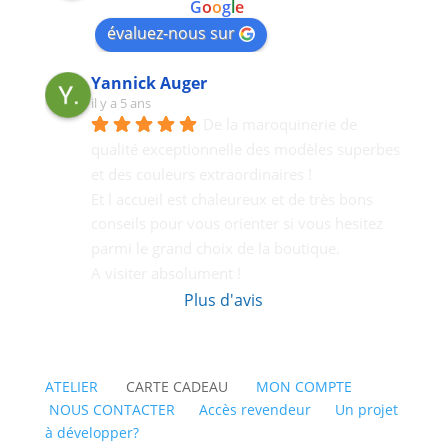
powered by
G
o
o
g
l
e
évaluez-nous sur
Yannick Auger
il y a 5 ans
De la maroquinerie de 
qualité exceptionnelle des modèles superbes 
et des couleurs extraordinaires !
Et l accueil est chaleureux et de très bons  
conseils pour vous orienter si vous hesitez 
parmi le grand choix de la boutique.
A visiter absolument !
Plus d'avis
ATELIER
CARTE CADEAU
MON COMPTE
NOUS CONTACTER
Accès revendeur
Un projet
à développer?