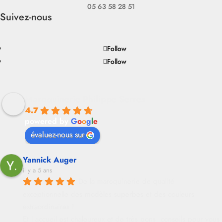
05 63 58 28 51
Suivez-nous
Follow
Follow
Maroquinerie Philippe Serres
4.7
powered by
G
o
o
g
l
e
évaluez-nous sur
Yannick Auger
il y a 5 ans
De la maroquinerie de qualité 
exceptionnelle des modèles superbes et des couleurs 
extraordinaires !
Et l accueil est chaleureux et de très bons  conseils pour vous 