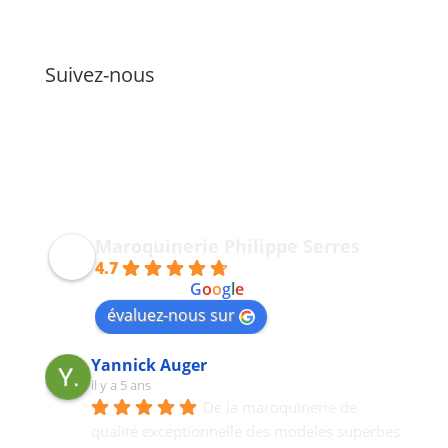
Suivez-nous
Maroquinerie Philippe Serres
4.7
powered by
G
o
o
g
l
e
évaluez-nous sur
Yannick Auger
il y a 5 ans
De la maroquinerie de 
qualité exceptionnelle des modèles superbes 