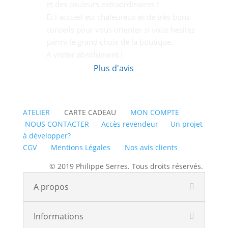
et des couleurs extraordinaires !
Et l accueil est chaleureux et de très bons  
conseils pour vous orienter si vous hesitez 
parmi le grand choix de la boutique.
A visiter absolument !
Plus d'avis
ATELIER
CARTE CADEAU
MON COMPTE
NOUS CONTACTER
Accès revendeur
Un projet
à développer?
CGV
Mentions Légales
Nos avis clients
© 2019 Philippe Serres. Tous droits réservés.
A propos
Informations