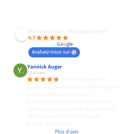
Maroquinerie Philippe Serres
4.7
powered by
G
o
o
g
l
e
évaluez-nous sur
Yannick Auger
il y a 5 ans
De la maroquinerie de 
qualité exceptionnelle des modèles superbes 
et des couleurs extraordinaires !
Et l accueil est chaleureux et de très bons  
conseils pour vous orienter si vous hesitez 
parmi le grand choix de la boutique.
A visiter absolument !
Plus d'avis