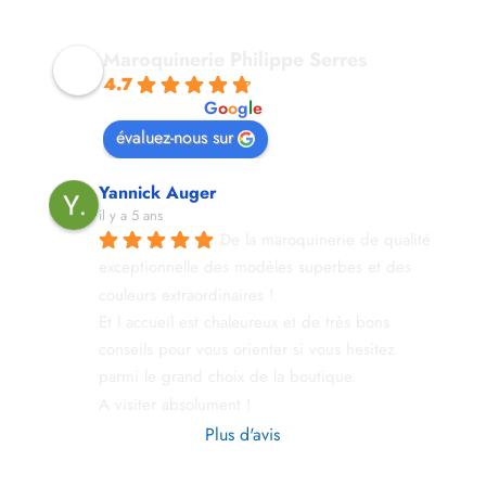
Maroquinerie Philippe Serres
4.7
powered by
G
o
o
g
l
e
évaluez-nous sur
Yannick Auger
il y a 5 ans
De la maroquinerie de qualité 
exceptionnelle des modèles superbes et des 
couleurs extraordinaires !
Et l accueil est chaleureux et de très bons  
conseils pour vous orienter si vous hesitez 
parmi le grand choix de la boutique.
A visiter absolument !
Plus d'avis