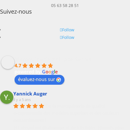
05 63 58 28 51
Suivez-nous
Follow
Follow
Maroquinerie Philippe Serres
4.7
powered by
G
o
o
g
l
e
évaluez-nous sur
Yannick Auger
il y a 5 ans
De la maroquinerie de qualité 
exceptionnelle des modèles superbes et des couleurs 
extraordinaires !
Et l accueil est chaleureux et de très bons  conseils pour 