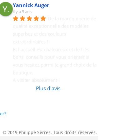
Yannick Auger
il y a 5 ans
De la maroquinerie de 
qualité exceptionnelle des modèles 
superbes et des couleurs 
extraordinaires !
Et l accueil est chaleureux et de très 
bons  conseils pour vous orienter si 
vous hesitez parmi le grand choix de la 
boutique.
A visiter absolument !
Plus d'avis
er?
© 2019 Philippe Serres. Tous droits réservés.