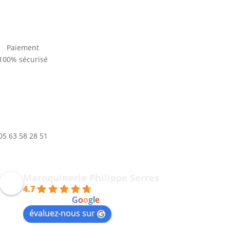
Paiement
100% sécurisé
05 63 58 28 51
Maroquinerie Philippe Serres
4.7
powered by
G
o
o
g
l
e
évaluez-nous sur