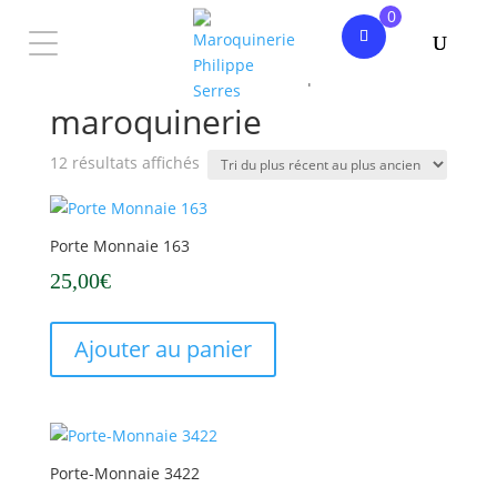
0
Accueil
/ Produits identifiés “maroquinerie”
maroquinerie
Trié
12 résultats affichés
du
plus
récent
Porte Monnaie 163
au
25,00
€
plus
ancien
Ajouter au panier
Porte-Monnaie 3422