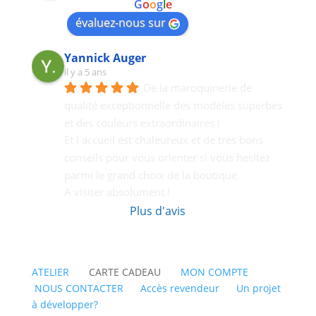
powered by
G
o
o
g
l
e
évaluez-nous sur
Yannick Auger
il y a 5 ans
De la maroquinerie de 
qualité exceptionnelle des modèles superbes 
et des couleurs extraordinaires !
Et l accueil est chaleureux et de très bons  
conseils pour vous orienter si vous hesitez 
parmi le grand choix de la boutique.
A visiter absolument !
Plus d'avis
ATELIER
CARTE CADEAU
MON COMPTE
NOUS CONTACTER
Accès revendeur
Un projet
à développer?