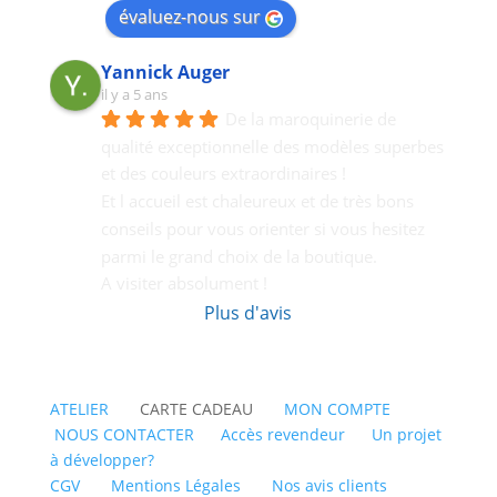
évaluez-nous sur
Yannick Auger
il y a 5 ans
De la maroquinerie de 
qualité exceptionnelle des modèles superbes 
et des couleurs extraordinaires !
Et l accueil est chaleureux et de très bons  
conseils pour vous orienter si vous hesitez 
parmi le grand choix de la boutique.
A visiter absolument !
Plus d'avis
ATELIER
CARTE CADEAU
MON COMPTE
NOUS CONTACTER
Accès revendeur
Un projet
à développer?
CGV
Mentions Légales
Nos avis clients