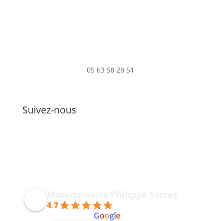
05 63 58 28 51
Suivez-nous
Maroquinerie Philippe Serres
4.7
powered by
G
o
o
g
l
e