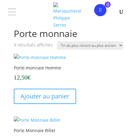
0
Accueil
/ Produits identifiés “Porte monnaie”
Porte monnaie
Trié
3 résultats affichés
du
plus
NOUVELLE
COLLECTION
récent
Porte-monnaie Homme
au
FEMME
12,50
€
plus
HOMME
ancien
PHILIPPE
SERRES
Ajouter au panier

Porte Monnaie Billet
Mon