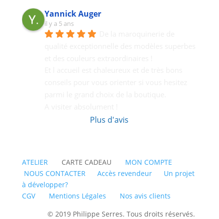
Yannick Auger
il y a 5 ans
De la maroquinerie de 
qualité exceptionnelle des modèles superbes 
et des couleurs extraordinaires !
Et l accueil est chaleureux et de très bons  
conseils pour vous orienter si vous hesitez 
parmi le grand choix de la boutique.
A visiter absolument !
Plus d'avis
ATELIER
CARTE CADEAU
MON COMPTE
NOUS CONTACTER
Accès revendeur
Un projet
à développer?
CGV
Mentions Légales
Nos avis clients
© 2019 Philippe Serres. Tous droits réservés.