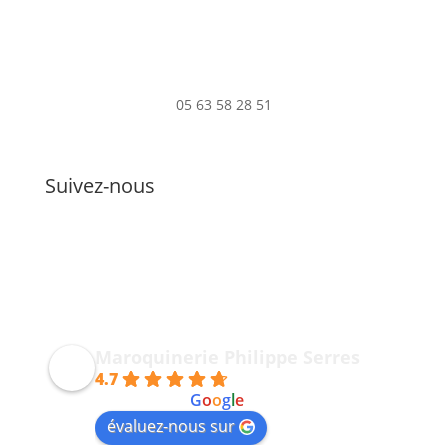
05 63 58 28 51
Suivez-nous
Maroquinerie Philippe Serres
4.7
powered by
G
o
o
g
l
e
évaluez-nous sur