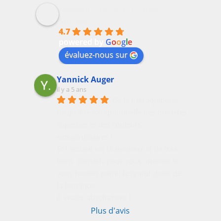
Maroquinerie Philippe
Serres
4.7
powered by
G
o
o
g
l
e
évaluez-nous sur
Yannick Auger
il y a 5 ans
De la maroquinerie 
de qualité exceptionnelle des modèles 
superbes et des couleurs 
extraordinaires !
Et l accueil est chaleureux et de très 
bons  conseils pour vous orienter si 
vous hesitez parmi le grand choix de 
la boutique.
A visiter absolument !
Plus d'avis