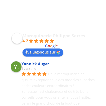
Maroquinerie Philippe Serres
4.7
powered by
G
o
o
g
l
e
évaluez-nous sur
Yannick Auger
il y a 5 ans
De la maroquinerie de 
qualité exceptionnelle des modèles superbes 
et des couleurs extraordinaires !
Et l accueil est chaleureux et de très bons  
conseils pour vous orienter si vous hesitez 
parmi le grand choix de la boutique.