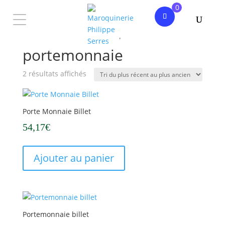
0
Accueil
/ Produits identifiés “portemonnaie”
portemonnaie
Trié
2 résultats affichés
du
plus
récent
Porte Monnaie Billet
au
54,17
€
plus
ancien
Ajouter au panier
Portemonnaie billet