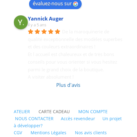
évaluez-nous sur
Yannick Auger
il y a 5 ans
De la maroquinerie de 
qualité exceptionnelle des modèles superbes 
et des couleurs extraordinaires !
Et l accueil est chaleureux et de très bons  
conseils pour vous orienter si vous hesitez 
parmi le grand choix de la boutique.
A visiter absolument !
Plus d'avis
ATELIER
CARTE CADEAU
MON COMPTE
NOUS CONTACTER
Accès revendeur
Un projet
à développer?
CGV
Mentions Légales
Nos avis clients