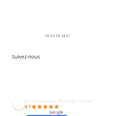
05 63 58 28 51
Suivez-nous
Maroquinerie Philippe Serres
4.7
powered by
G
o
o
g
l
e