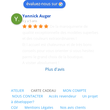
évaluez-nous sur
Yannick Auger
il y a 5 ans
De la maroquinerie de 
qualité exceptionnelle des modèles superbes 
et des couleurs extraordinaires !
Et l accueil est chaleureux et de très bons  
conseils pour vous orienter si vous hesitez 
parmi le grand choix de la boutique.
A visiter absolument !
Plus d'avis
ATELIER
CARTE CADEAU
MON COMPTE
NOUS CONTACTER
Accès revendeur
Un projet
à développer?
CGV
Mentions Légales
Nos avis clients