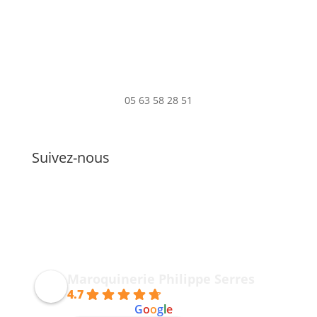
05 63 58 28 51
Suivez-nous
Maroquinerie Philippe Serres
4.7
powered by
G
o
o
g
l
e