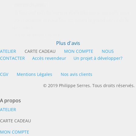
extraordinaires !
Et l accueil est chaleureux et de très bons  conseils pour 
vous orienter si vous hesitez parmi le grand choix de la 
boutique.
A visiter absolument !
Plus d'avis
ATELIER
CARTE CADEAU
MON COMPTE
NOUS
CONTACTER
Accès revendeur
Un projet à développer?
CGV
Mentions Légales
Nos avis clients
© 2019 Philippe Serres. Tous droits réservés.
A propos
ATELIER
CARTE CADEAU
MON COMPTE