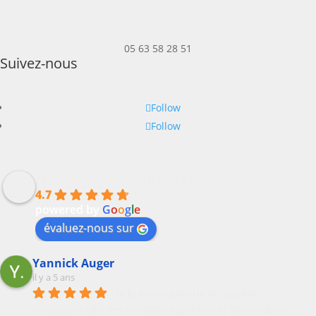
05 63 58 28 51
Suivez-nous
Follow
Follow
Maroquinerie Philippe Serres
4.7
powered by
G
o
o
g
l
e
évaluez-nous sur
Yannick Auger
il y a 5 ans
De la maroquinerie de qualité 
exceptionnelle des modèles superbes et des couleurs 