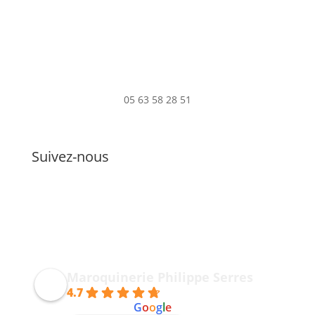
05 63 58 28 51
Suivez-nous
Maroquinerie Philippe Serres
4.7
powered by
G
o
o
g
l
e