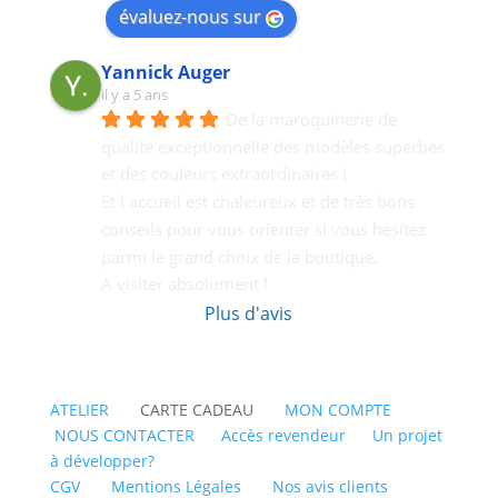
évaluez-nous sur
Yannick Auger
il y a 5 ans
De la maroquinerie de 
qualité exceptionnelle des modèles superbes 
et des couleurs extraordinaires !
Et l accueil est chaleureux et de très bons  
conseils pour vous orienter si vous hesitez 
parmi le grand choix de la boutique.
A visiter absolument !
Plus d'avis
ATELIER
CARTE CADEAU
MON COMPTE
NOUS CONTACTER
Accès revendeur
Un projet
à développer?
CGV
Mentions Légales
Nos avis clients