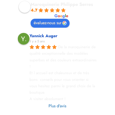
Maroquinerie Philippe Serres
4.7
powered by
G
o
o
g
l
e
évaluez-nous sur
Yannick Auger
il y a 5 ans
De la maroquinerie de 
qualité exceptionnelle des modèles 
superbes et des couleurs extraordinaires 
!
Et l accueil est chaleureux et de très 
bons  conseils pour vous orienter si 
vous hesitez parmi le grand choix de la 
boutique.
A visiter absolument !
Plus d'avis