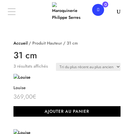
0
Accueil
/ Produit Hauteur / 31 cm
31 cm
Trié
3 résultats affichés
du
plus
récent
Louise
au
369,00
€
plus
ancien
AJOUTER AU PANIER