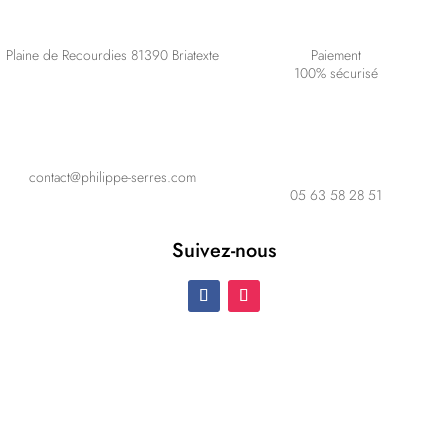
Plaine de Recourdies
81390 Briatexte
Paiement
100% sécurisé
contact@philippe-serres.com
05 63 58 28 51
Suivez-nous