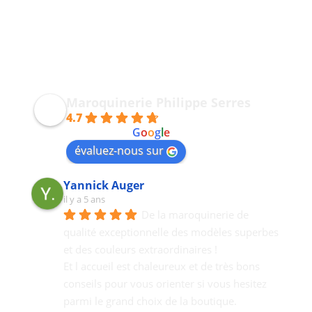
Maroquinerie Philippe Serres
4.7
powered by
G
o
o
g
l
e
évaluez-nous sur
Yannick Auger
il y a 5 ans
De la maroquinerie de 
qualité exceptionnelle des modèles superbes 
et des couleurs extraordinaires !
Et l accueil est chaleureux et de très bons  
conseils pour vous orienter si vous hesitez 
parmi le grand choix de la boutique.