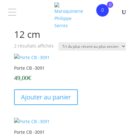
0
Accueil
/ Produit Hauteur / 12 cm
12 cm
Trié
2 résultats affichés
du
plus
récent
Porte CB -3091
au
49,00
€
plus
ancien
Ajouter au panier
Porte CB -3091