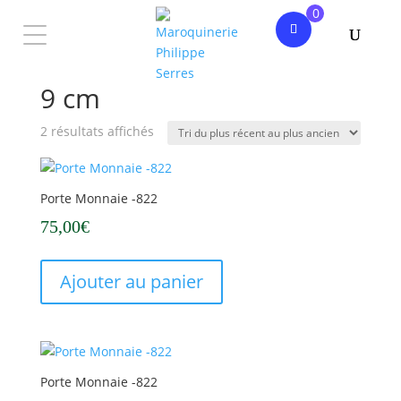
0
Accueil
/ Produit Hauteur / 9 cm
9 cm
Trié
2 résultats affichés
du
plus
récent
Porte Monnaie -822
au
75,00
€
plus
ancien
Ajouter au panier
Porte Monnaie -822