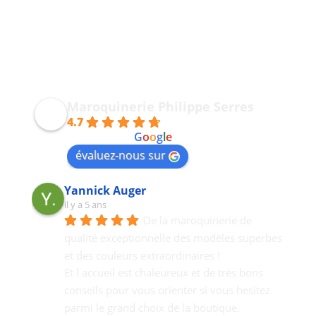
Maroquinerie Philippe Serres
4.7
powered by
G
o
o
g
l
e
évaluez-nous sur
Yannick Auger
il y a 5 ans
De la maroquinerie de 
qualité exceptionnelle des modèles superbes 
et des couleurs extraordinaires !
Et l accueil est chaleureux et de très bons  
conseils pour vous orienter si vous hesitez 
parmi le grand choix de la boutique.