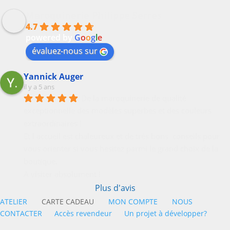
Maroquinerie Philippe Serres
4.7
powered by
G
o
o
g
l
e
évaluez-nous sur
Yannick Auger
il y a 5 ans
De la maroquinerie de qualité 
exceptionnelle des modèles superbes et des couleurs 
extraordinaires !
Et l accueil est chaleureux et de très bons  conseils pour 
vous orienter si vous hesitez parmi le grand choix de la 
boutique.
A visiter absolument !
Plus d'avis
ATELIER
CARTE CADEAU
MON COMPTE
NOUS
CONTACTER
Accès revendeur
Un projet à développer?