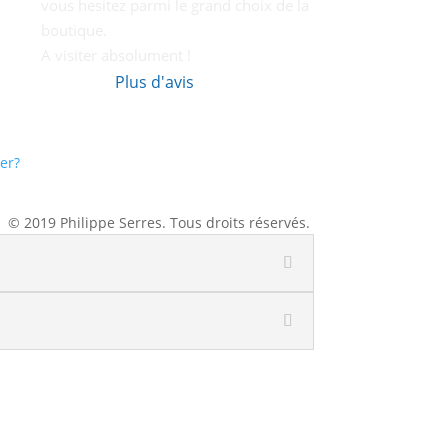
vous hesitez parmi le grand choix de la 
boutique.
A visiter absolument !
Plus d'avis
er?
© 2019 Philippe Serres. Tous droits réservés.