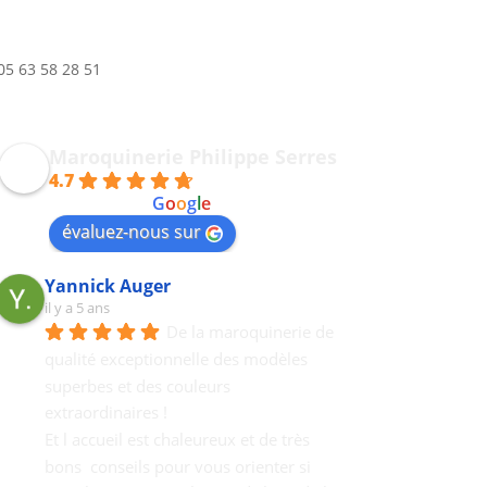
05 63 58 28 51
Maroquinerie Philippe Serres
4.7
powered by
G
o
o
g
l
e
évaluez-nous sur
Yannick Auger
il y a 5 ans
De la maroquinerie de 
qualité exceptionnelle des modèles 
superbes et des couleurs 
extraordinaires !
Et l accueil est chaleureux et de très 
bons  conseils pour vous orienter si 