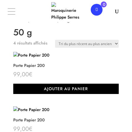
0
Accueil
/ Produit Poids / 50 g
50 g
Trié
4 résultats affichés
du
plus
récent
Porte Papier 200
au
99,00
€
plus
ancien
AJOUTER AU PANIER
Porte Papier 200
99,00
€