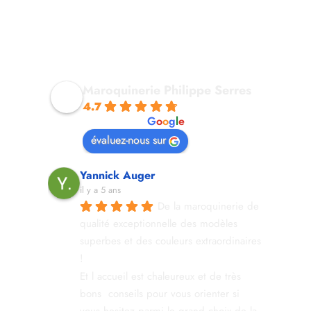
Maroquinerie Philippe Serres
4.7
powered by
G
o
o
g
l
e
évaluez-nous sur
Yannick Auger
il y a 5 ans
De la maroquinerie de 
qualité exceptionnelle des modèles 
superbes et des couleurs extraordinaires 
!
Et l accueil est chaleureux et de très 
bons  conseils pour vous orienter si 