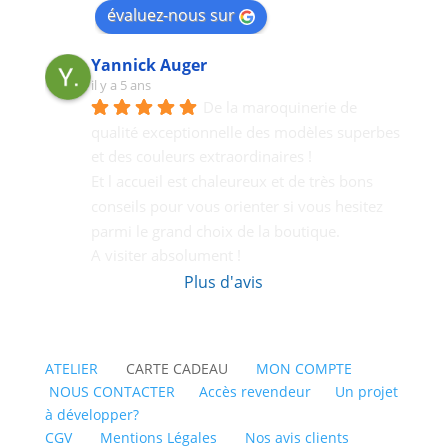
évaluez-nous sur
Yannick Auger
il y a 5 ans
De la maroquinerie de 
qualité exceptionnelle des modèles superbes 
et des couleurs extraordinaires !
Et l accueil est chaleureux et de très bons  
conseils pour vous orienter si vous hesitez 
parmi le grand choix de la boutique.
A visiter absolument !
Plus d'avis
ATELIER
CARTE CADEAU
MON COMPTE
NOUS CONTACTER
Accès revendeur
Un projet
à développer?
CGV
Mentions Légales
Nos avis clients