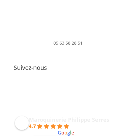
05 63 58 28 51
Suivez-nous
Maroquinerie Philippe Serres
4.7
powered by
G
o
o
g
l
e