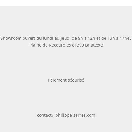
compte
variations.
variations.
Les
Les
options
options
peuvent
peuvent
être
être
choisies
choisies
Showroom ouvert du lundi au jeudi de 9h à 12h et de 13h à 17h45
sur
sur
Plaine de Recourdies
81390 Briatexte
la
la
page
page
du
du
produit
produit
Paiement sécurisé
contact@philippe-serres.com