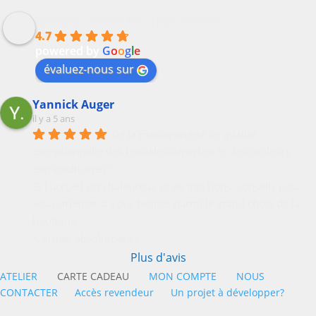
Maroquinerie Philippe Serres
4.7
powered by
G
o
o
g
l
e
évaluez-nous sur
Yannick Auger
il y a 5 ans
De la maroquinerie de qualité 
exceptionnelle des modèles superbes et des couleurs 
extraordinaires !
Et l accueil est chaleureux et de très bons  conseils pour 
vous orienter si vous hesitez parmi le grand choix de la 
boutique.
A visiter absolument !
Plus d'avis
ATELIER
CARTE CADEAU
MON COMPTE
NOUS
CONTACTER
Accès revendeur
Un projet à développer?