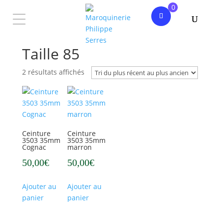
0
Accueil
/ Produit Taille / Taille 85
Taille 85
Trié
2 résultats affichés
du
plus
NOUVELLE
COLLECTION
récent
au
FEMME
plus
HOMME
Ceinture
Ceinture
ancien
3503 35mm
3503 35mm
PHILIPPE
Cognac
marron
SERRES
50,00
€
50,00
€

Ce
Ce
Ajouter au
Ajouter au
produit
produit
panier
panier
a
a
Mon
plusieurs
plusieurs