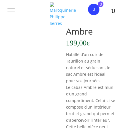
0
Accueil
/
Femme
/
Sac à main
/ Ambre
Ambre
199,00
€
NOUVELLE
Habillé d’un cuir de
COLLECTION
Taurillon au grain
FEMME
naturel et séduisant, le
HOMME
sac Ambre est l’idéal
pour vos journées.
PHILIPPE
SERRES
Le cabas Ambre est muni
Mon
d’un grand
compte
compartiment. Celui-ci se
compose d’un intérieur
brut et grand qui permet
d’apercevoir l’intérieur.
Cette belle pièce peut