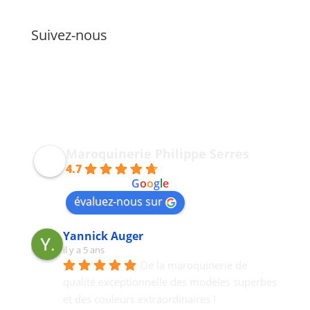
Suivez-nous
Maroquinerie Philippe Serres
4.7
powered by
G
o
o
g
l
e
évaluez-nous sur
Yannick Auger
il y a 5 ans
De la maroquinerie de 
qualité exceptionnelle des modèles superbes 
et des couleurs extraordinaires !