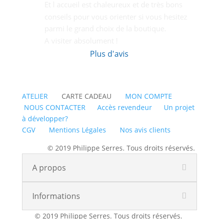
Et l accueil est chaleureux et de très bons  
conseils pour vous orienter si vous hesitez 
parmi le grand choix de la boutique.
A visiter absolument !
Plus d'avis
ATELIER
CARTE CADEAU
MON COMPTE
NOUS CONTACTER
Accès revendeur
Un projet
à développer?
CGV
Mentions Légales
Nos avis clients
© 2019 Philippe Serres. Tous droits réservés.
A propos
Informations
© 2019 Philippe Serres. Tous droits réservés.