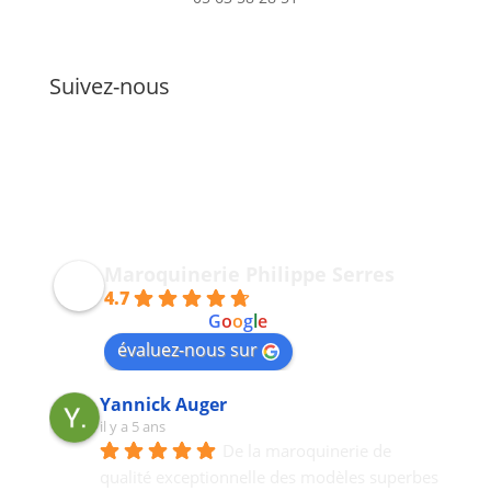
Suivez-nous
Maroquinerie Philippe Serres
4.7
powered by
G
o
o
g
l
e
évaluez-nous sur
Yannick Auger
il y a 5 ans
De la maroquinerie de 
qualité exceptionnelle des modèles superbes 