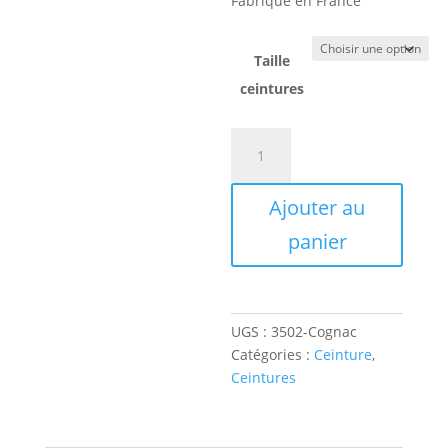
Fabriqué en France
Taille
ceintures
quantité
de
Ceinture
Ajouter au
3502
35mm
panier
Cognac
UGS :
3502-Cognac
Catégories :
Ceinture
,
Ceintures