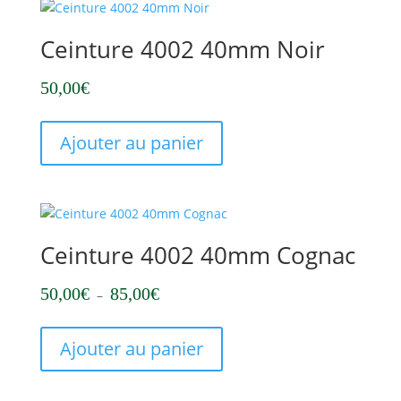
Ceinture 4002 40mm Noir
50,00
€
Ce
produit
Ajouter au panier
a
plusieurs
variations.
Les
options
Ceinture 4002 40mm Cognac
peuvent
être
Plage
50,00
€
85,00
€
–
choisies
de
Ce
sur
prix :
produit
la
Ajouter au panier
50,00€
a
page
à
plusieurs
du
85,00€
variations.
produit