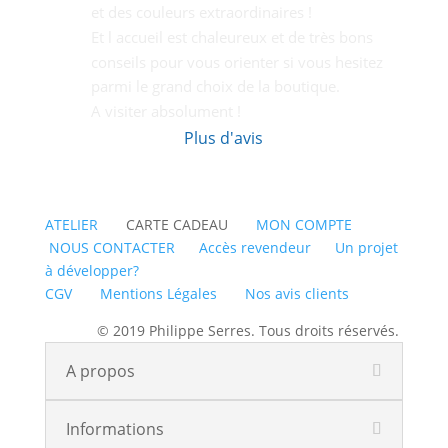
et des couleurs extraordinaires !
Et l accueil est chaleureux et de très bons  
conseils pour vous orienter si vous hesitez 
parmi le grand choix de la boutique.
A visiter absolument !
Plus d'avis
ATELIER
CARTE CADEAU
MON COMPTE
NOUS CONTACTER
Accès revendeur
Un projet
à développer?
CGV
Mentions Légales
Nos avis clients
© 2019 Philippe Serres. Tous droits réservés.
A propos
Informations