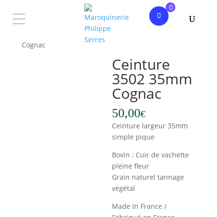
0
Accueil
/
Homme
/
Ceintures
/ Ceinture 3502 35mm
Cognac
Ceinture
3502 35mm
Cognac
50,00
€
Ceinture largeur 35mm
simple pique
Bovin : Cuir de vachette
pleine fleur
Grain naturel tannage
végétal
Made In France /