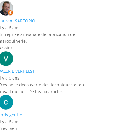
Laurent SARTORIO
il y a 6 ans
Entreprise artisanale de fabrication de
maroquinerie.
A voir !
VALERIE VERHELST
il y a 6 ans
Très belle découverte des techniques et du
travail du cuir. De beaux articles
chris goutte
il y a 6 ans
Très bien