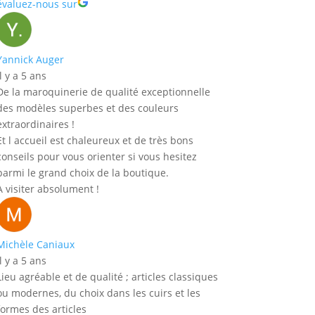
évaluez-nous sur
Yannick Auger
il y a 5 ans
De la maroquinerie de qualité exceptionnelle
des modèles superbes et des couleurs
extraordinaires !
Et l accueil est chaleureux et de très bons
conseils pour vous orienter si vous hesitez
parmi le grand choix de la boutique.
A visiter absolument !
Michèle Caniaux
il y a 5 ans
Lieu agréable et de qualité ; articles classiques
ou modernes, du choix dans les cuirs et les
formes des articles