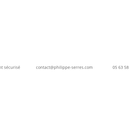
options
peuvent
être
choisies
sur
la
page
du
produit
t sécurisé
contact@philippe-serres.com
05 63 58