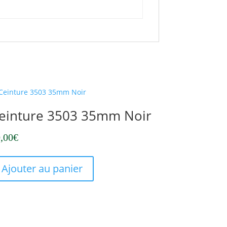
einture 3503 35mm Noir
,00
€
Ce
produit
Ajouter au panier
a
plusieurs
variations.
Les
options