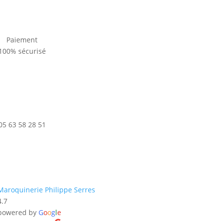
Paiement
100% sécurisé
05 63 58 28 51
Maroquinerie Philippe Serres
4.7
powered by
G
o
o
g
l
e