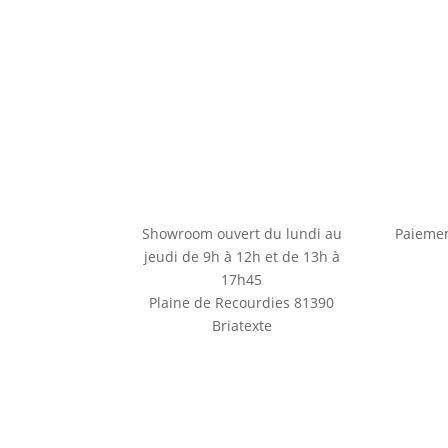
options
peuvent
être
choisies
sur
la
page
du
produit
Showroom ouvert du lundi au
Paiemen
jeudi de 9h à 12h et de 13h à
17h45
Plaine de Recourdies
81390
Briatexte