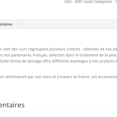
UGS :
4001-Gold
Catégories :
C
Cognac
ntaires
s sont des cuirs regroupant plusieurs critères : sélection de nos p
ec nos partenaires Français, sélection dans le traitement de la pea
Cette forme de tannage offre différents avantages à nos produits à 
t sélectionnés par nos soins et à travers la France. Les accessoires
entaires