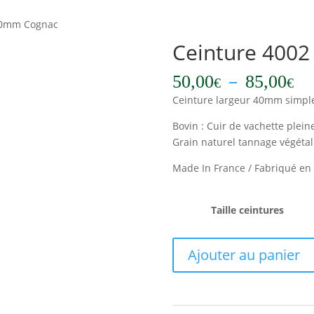
40mm Cognac
Ceinture 400
Pl
–
50,00
85,00
€
€
d
Ceinture largeur 40mm simpl
pr
50
Bovin : Cuir de vachette pleine
à
Grain naturel tannage végétal
85
Made In France / Fabriqué en
Taille ceintures
quantité
Ajouter au panier
de
Ceinture
4002
40mm