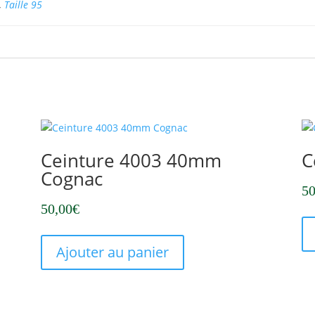
,
Taille 95
Ceinture 4003 40mm
C
Cognac
50
50,00
€
Ce
produit
Ajouter au panier
a
plusieurs
variations.
Les