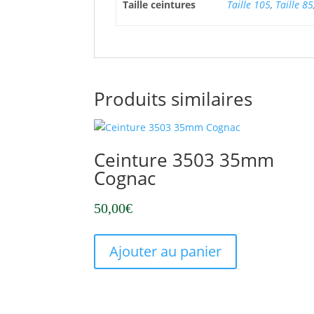
Taille ceintures
Taille 105
,
Taille 85
Produits similaires
Ceinture 3503 35mm
Cognac
50,00
€
Ce
produit
Ajouter au panier
a
plusieurs
variations.
Les