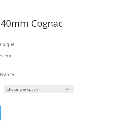
2 40mm Cognac
age
e
e pique
ix :
,00€
 fleur
,00€
 France