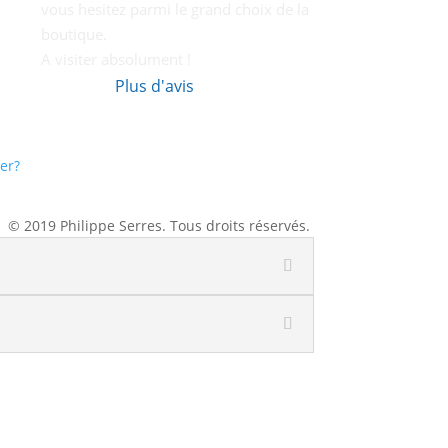
vous hesitez parmi le grand choix de la 
boutique.
A visiter absolument !
Plus d'avis
er?
© 2019 Philippe Serres. Tous droits réservés.