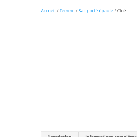
Accueil
/
Femme
/
Sac porté épaule
/ Cloé
Description
Informations compléme