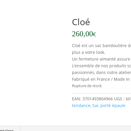
Cloé
260,00
€
Cloé est un sac bandoulière de
plus a votre look.
Un fermeture aimanté assure l
L’ensemble de nos produits so
passionnés, dans notre atelier
Fabriqué en France / Made In
Rupture de stock
EAN:
3701493804966
UGS :
60
tendance
,
Sac porté épaule
ntaires