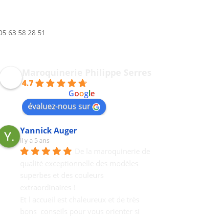
05 63 58 28 51
Maroquinerie Philippe Serres
4.7
powered by
G
o
o
g
l
e
évaluez-nous sur
Yannick Auger
il y a 5 ans
De la maroquinerie de 
qualité exceptionnelle des modèles 
superbes et des couleurs 
extraordinaires !
Et l accueil est chaleureux et de très 
bons  conseils pour vous orienter si 