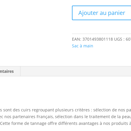
quantité
Ajouter au panier
de
Colline
EAN:
3701493801118
UGS :
60
Sac à main
ntaires
s sont des cuirs regroupant plusieurs critères : sélection de nos p
ec nos partenaires Français, sélection dans le traitement de la pea
Cette forme de tannage offre différents avantages à nos produits à 