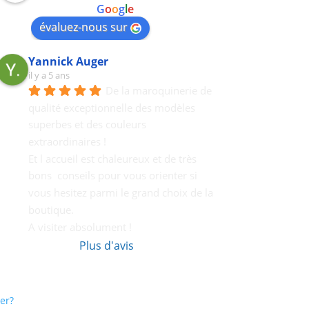
powered by
G
o
o
g
l
e
évaluez-nous sur
Yannick Auger
il y a 5 ans
De la maroquinerie de 
qualité exceptionnelle des modèles 
superbes et des couleurs 
extraordinaires !
Et l accueil est chaleureux et de très 
bons  conseils pour vous orienter si 
vous hesitez parmi le grand choix de la 
boutique.
A visiter absolument !
Plus d'avis
er?