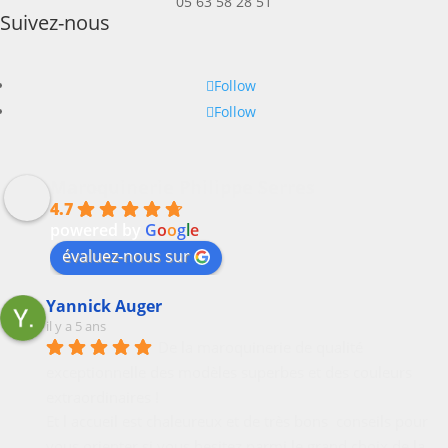
05 63 58 28 51
Suivez-nous
Follow
Follow
Maroquinerie Philippe Serres
4.7
powered by
G
o
o
g
l
e
évaluez-nous sur
Yannick Auger
il y a 5 ans
De la maroquinerie de qualité 
exceptionnelle des modèles superbes et des couleurs 
extraordinaires !
Et l accueil est chaleureux et de très bons  conseils pour 
vous orienter si vous hesitez parmi le grand choix de la 