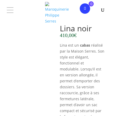
0
Accueil
/
Femme
/
Sac à main
/ Lina noir
Lina noir
410,00
€
Lina est un
cabas
réalisé
par la Maison Serres. Son
NOUVELLE
COLLECTION
style est élégant,
FEMME
fonctionnel et
modulable. Lorsqu’il est
HOMME
en version allongée, il
PHILIPPE
SERRES
permet d’emporter des
dossiers. Sa version
raccourcie, grâce à ses
Mon
fermetures latérale,
compte
permet d’avoir un sac
compact et sécurisé par