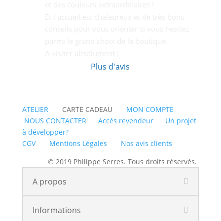
et des couleurs extraordinaires !
Et l accueil est chaleureux et de très bons  
conseils pour vous orienter si vous hesitez 
parmi le grand choix de la boutique.
A visiter absolument !
Plus d'avis
ATELIER
CARTE CADEAU
MON COMPTE
NOUS CONTACTER
Accès revendeur
Un projet
à développer?
CGV
Mentions Légales
Nos avis clients
© 2019 Philippe Serres. Tous droits réservés.
A propos
Informations