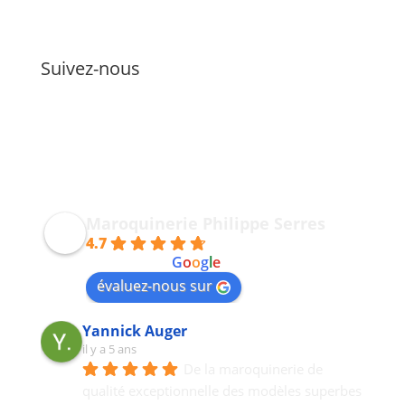
Suivez-nous
Maroquinerie Philippe Serres
4.7
powered by
G
o
o
g
l
e
évaluez-nous sur
Yannick Auger
il y a 5 ans
De la maroquinerie de 
qualité exceptionnelle des modèles superbes 