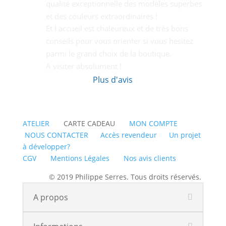
qualité exceptionnelle des modèles superbes 
et des couleurs extraordinaires !
Et l accueil est chaleureux et de très bons  
conseils pour vous orienter si vous hesitez 
parmi le grand choix de la boutique.
A visiter absolument !
Plus d'avis
ATELIER
CARTE CADEAU
MON COMPTE
NOUS CONTACTER
Accès revendeur
Un projet
à développer?
CGV
Mentions Légales
Nos avis clients
© 2019 Philippe Serres. Tous droits réservés.
A propos