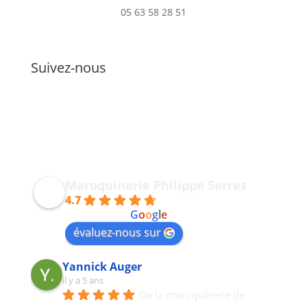
05 63 58 28 51
Suivez-nous
Maroquinerie Philippe Serres
4.7
powered by
G
o
o
g
l
e
évaluez-nous sur
Yannick Auger
il y a 5 ans
De la maroquinerie de 