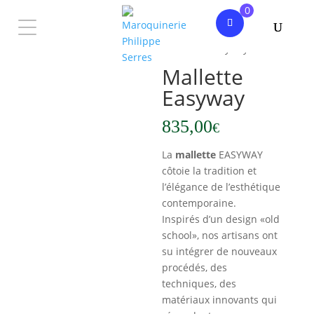
0
Accueil
/
Homme
/
Mallette
/ Mallette Easyway
Mallette
Easyway
835,00
€
La
mallette
EASYWAY
côtoie la tradition et
l’élégance de l’esthétique
contemporaine.
Inspirés d’un design «old
school», nos artisans ont
su intégrer de nouveaux
procédés, des
techniques, des
matériaux innovants qui