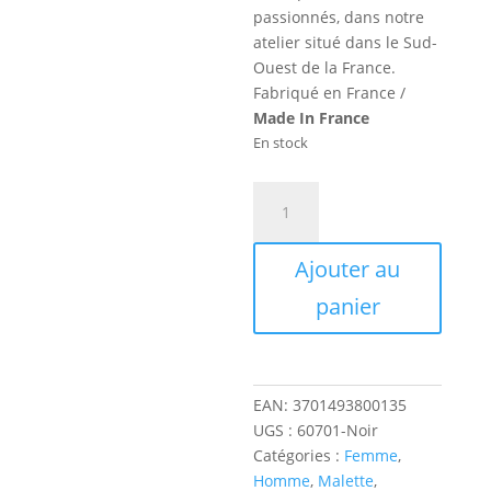
passionnés, dans notre
atelier situé dans le Sud-
Ouest de la France.
Fabriqué en France /
Made In France
En stock
quantité
de
Mallette
Ajouter au
Easyway
panier
EAN:
3701493800135
UGS :
60701-Noir
Catégories :
Femme
,
Homme
,
Malette
,