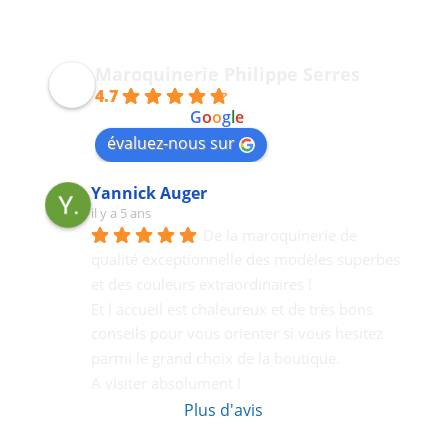
Maroquinerie Philippe Serres
4.7
powered by
G
o
o
g
l
e
évaluez-nous sur
Yannick Auger
il y a 5 ans
De la maroquinerie de 
qualité exceptionnelle des modèles superbes 
et des couleurs extraordinaires !
Et l accueil est chaleureux et de très bons  
conseils pour vous orienter si vous hesitez 
parmi le grand choix de la boutique.
A visiter absolument !
Plus d'avis