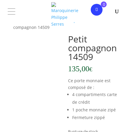
0
Accueil
/
Femme
/
Petite Maroquinerie
/ Petit
compagnon 14509
Petit
compagnon
14509
135,00
€
Ce porte monnaie est
composé de :
4 compartiments carte
de crédit
1 poche monnaie zipé
Fermeture zippé
Rupture de stock