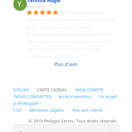
Yannick Auger
il y a 5 ans
De la maroquinerie de 
qualité exceptionnelle des modèles superbes 
et des couleurs extraordinaires !
Et l accueil est chaleureux et de très bons  
conseils pour vous orienter si vous hesitez 
parmi le grand choix de la boutique.
A visiter absolument !
Plus d'avis
ATELIER
CARTE CADEAU
MON COMPTE
NOUS CONTACTER
Accès revendeur
Un projet
à développer?
CGV
Mentions Légales
Nos avis clients
© 2019 Philippe Serres. Tous droits réservés.