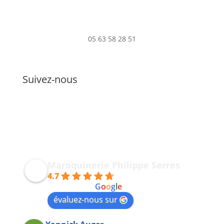
05 63 58 28 51
Suivez-nous
Maroquinerie Philippe Serres
4.7
powered by
G
o
o
g
l
e
évaluez-nous sur