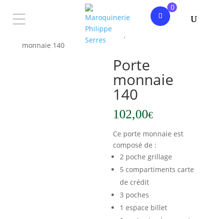
0
Accueil
/
Homme
/
Petite maroquinerie
/ Porte
monnaie 140
Porte
monnaie
140
102,00
€
Ce porte monnaie est
composé de :
2 poche grillage
5 compartiments carte
de crédit
3 poches
1 espace billet