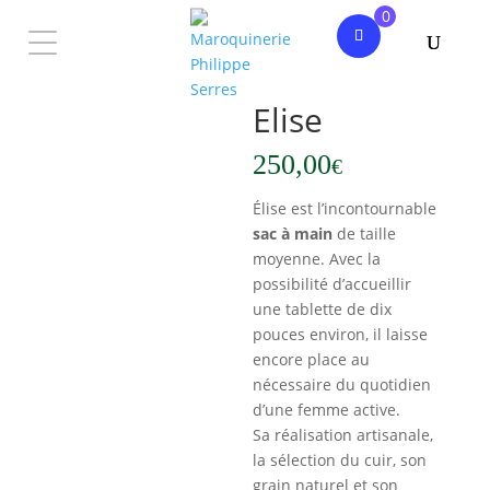
0
Accueil
/
Femme
/
Sac à main
/ Elise
Elise
250,00
€
Élise est l’incontournable
sac à main
de taille
moyenne. Avec la
possibilité d’accueillir
une tablette de dix
pouces environ, il laisse
encore place au
nécessaire du quotidien
d’une femme active.
Sa réalisation artisanale,
la sélection du cuir, son
grain naturel et son