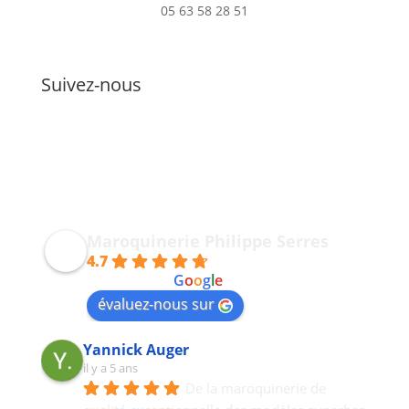
05 63 58 28 51
Suivez-nous
Maroquinerie Philippe Serres
4.7
powered by
G
o
o
g
l
e
évaluez-nous sur
Yannick Auger
il y a 5 ans
De la maroquinerie de 