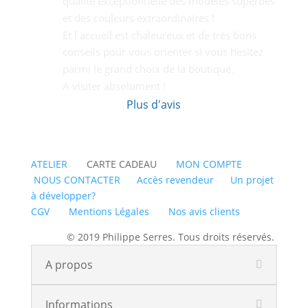
qualité exceptionnelle des modèles superbes 
et des couleurs extraordinaires !
Et l accueil est chaleureux et de très bons  
conseils pour vous orienter si vous hesitez 
parmi le grand choix de la boutique.
A visiter absolument !
Plus d'avis
ATELIER
CARTE CADEAU
MON COMPTE
NOUS CONTACTER
Accès revendeur
Un projet
à développer?
CGV
Mentions Légales
Nos avis clients
© 2019 Philippe Serres. Tous droits réservés.
A propos
Informations