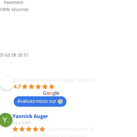
Paiement
100% sécurisé
05 63 58 28 51
Maroquinerie Philippe Serres
4.7
powered by
G
o
o
g
l
e
évaluez-nous sur
Yannick Auger
il y a 5 ans
De la maroquinerie de 
qualité exceptionnelle des modèles 