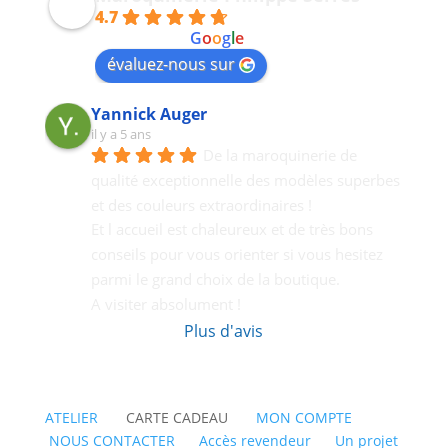
4.7
powered by
G
o
o
g
l
e
évaluez-nous sur
Yannick Auger
il y a 5 ans
De la maroquinerie de 
qualité exceptionnelle des modèles superbes 
et des couleurs extraordinaires !
Et l accueil est chaleureux et de très bons  
conseils pour vous orienter si vous hesitez 
parmi le grand choix de la boutique.
A visiter absolument !
Plus d'avis
ATELIER
CARTE CADEAU
MON COMPTE
NOUS CONTACTER
Accès revendeur
Un projet