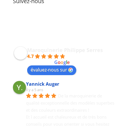
Suivez-nous
Maroquinerie Philippe Serres
4.7
powered by
G
o
o
g
l
e
évaluez-nous sur
Yannick Auger
il y a 5 ans
De la maroquinerie de 
qualité exceptionnelle des modèles superbes 
et des couleurs extraordinaires !
Et l accueil est chaleureux et de très bons  
conseils pour vous orienter si vous hesitez 