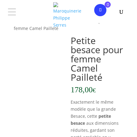
0
Accueil
/
C'est la rentrée !
/ Petite besace pour
femme Camel Pailleté
Petite
besace pour
femme
Camel
Pailleté
178,00
€
Exactement le même
modèle que la grande
Besace, cette
petite
besace
aux dimensions
réduites, gardant son