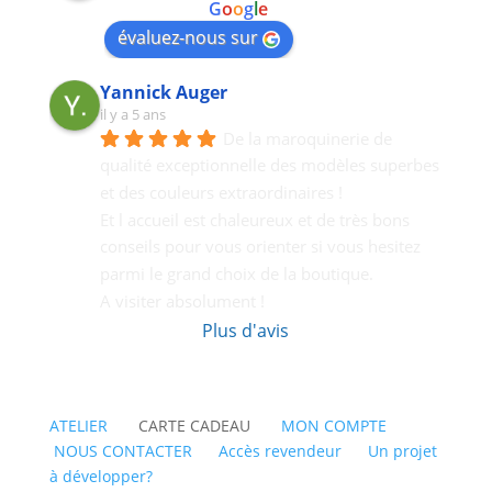
powered by
G
o
o
g
l
e
évaluez-nous sur
Yannick Auger
il y a 5 ans
De la maroquinerie de 
qualité exceptionnelle des modèles superbes 
et des couleurs extraordinaires !
Et l accueil est chaleureux et de très bons  
conseils pour vous orienter si vous hesitez 
parmi le grand choix de la boutique.
A visiter absolument !
Plus d'avis
ATELIER
CARTE CADEAU
MON COMPTE
NOUS CONTACTER
Accès revendeur
Un projet
à développer?