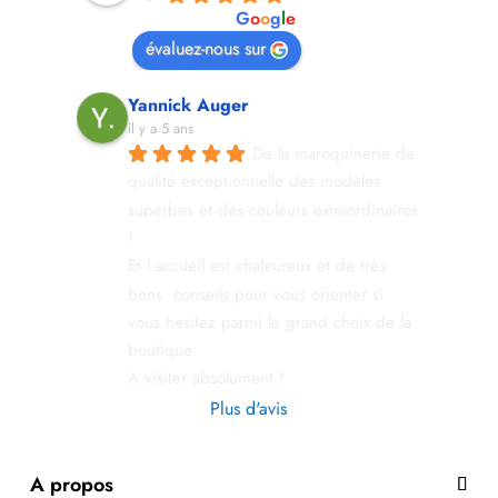
powered by
G
o
o
g
l
e
évaluez-nous sur
Yannick Auger
il y a 5 ans
De la maroquinerie de 
qualité exceptionnelle des modèles 
superbes et des couleurs extraordinaires 
!
Et l accueil est chaleureux et de très 
bons  conseils pour vous orienter si 
vous hesitez parmi le grand choix de la 
boutique.
A visiter absolument !
Plus d'avis
A propos