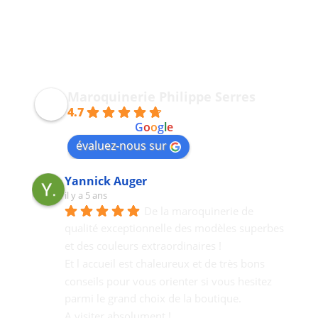
Maroquinerie Philippe Serres
4.7
powered by
G
o
o
g
l
e
évaluez-nous sur
Yannick Auger
il y a 5 ans
De la maroquinerie de 
qualité exceptionnelle des modèles superbes 
et des couleurs extraordinaires !
Et l accueil est chaleureux et de très bons  
conseils pour vous orienter si vous hesitez 
parmi le grand choix de la boutique.
A visiter absolument !