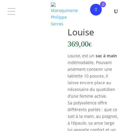
0
Accueil
/
Femme
/
Sac à main
/ Louise
Louise
369,00
€
Louise, est un
sac à main
indémodable. Pouvant
aisément contenir une
tablette 10 pouces, il
laisse encore place au
nécessaire du quotidien
d’une femme active.
Sa polyvalence offre
différents portés : que ce
soit à la main, au poignet,
à l’épaule, sa anse large
lui apporte confort et un